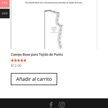
ARS
USD
Cuerpo Base para Tejido de Punto
$
12.00
Valorado
con
5.00
de 5
Añadir al carrito