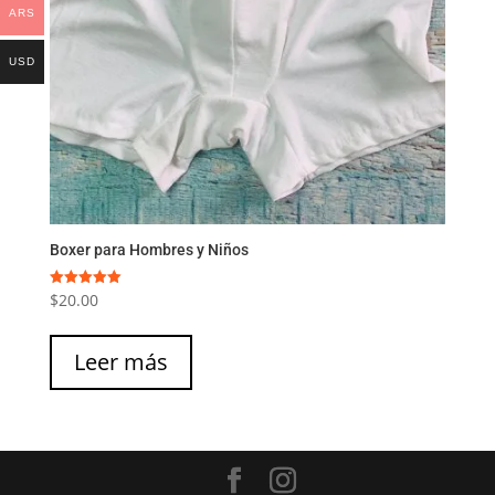
ARS
USD
Boxer para Hombres y Niños
$
20.00
Valorado
con
5.00
de 5
Leer más