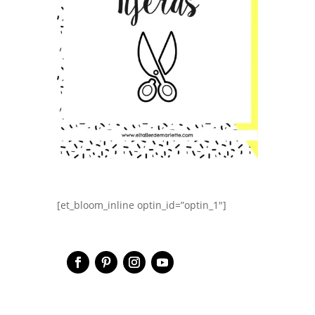
[et_bloom_inline optin_id=”optin_1″]