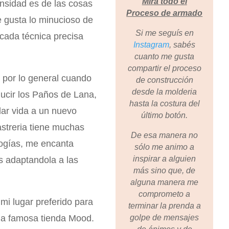
Mirá todo el
ensidad es de las cosas
Proceso de armado
 gusta lo minucioso de
Si me seguís en
 cada técnica precisa
Instagram
, sabés
cuanto me gusta
compartir el proceso
 por lo general cuando
de construcción
desde la molderia
lucir los Paños de Lana,
hasta la costura del
 dar vida a un nuevo
último botón.
astreria tiene muchas
De esa manera no
logías, me encanta
sólo me animo a
inspirar a alguien
s adaptandola a las
más sino que, de
alguna manera me
comprometo a
 mi lugar preferido para
terminar la prenda a
la famosa tienda Mood.
golpe de mensajes