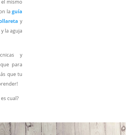
 el mismo
con la
guía
ollareta
y
 y la aguja
cnicas y
 que para
ás que tu
prender!
 es cual?