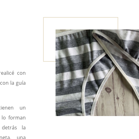
realicé con
 con la guía
ienen un
 lo forman
detrás la
neta, una