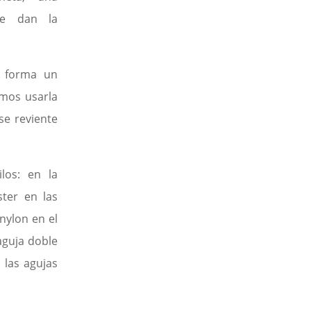
le dan la
s forma un
mos usarla
se reviente
los: en la
ester en las
 nylon en el
aguja doble
 las agujas