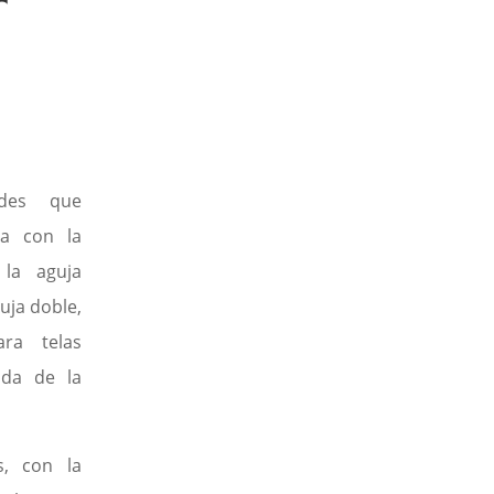
r
ades que
ia con la
 la aguja
uja doble,
ra telas
ada de la
s, con la