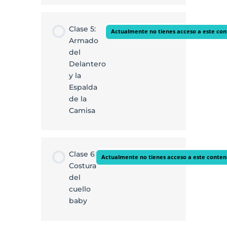
Clase 5:
Actualmente no tienes acceso a este con
Armado
del
Delantero
y la
Espalda
de la
Camisa
Clase 6:
Actualmente no tienes acceso a este conten
Costura
del
cuello
baby