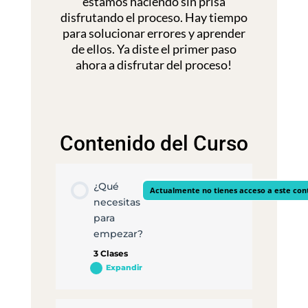
estamos haciendo sin prisa
disfrutando el proceso. Hay tiempo
para solucionar errores y aprender
de ellos. Ya diste el primer paso
ahora a disfrutar del proceso!
Contenido del Curso
¿Qué
Actualmente no tienes acceso a este con
necesitas
para
empezar?
3 Clases
Expandir
¿Qué
necesitas
para
empezar?