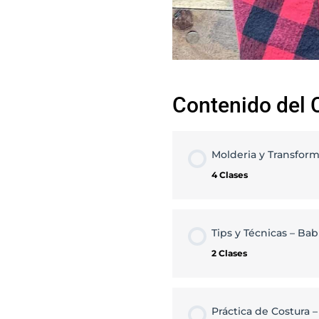
Contenido del 
Molderia y Transform
4 Clases
Contenido de la M
Tips y Técnicas – Ba
2 Clases
Espalda de la camis
Contenido de la M
Práctica de Costura 
Delantero de la Cami