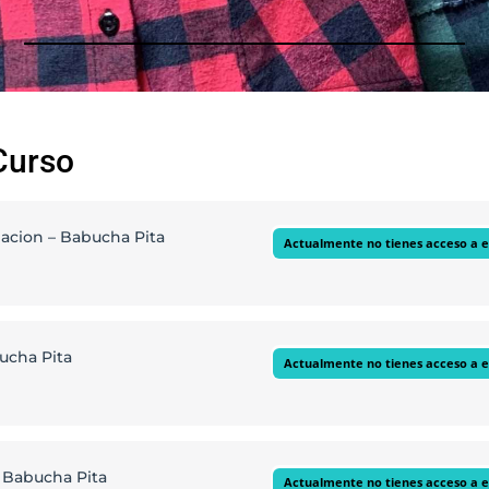
Curso
acion – Babucha Pita
Actualmente no tienes acceso a 
ódulo
bucha Pita
Actualmente no tienes acceso a 
a: Canesú y tabla
ódulo
– Babucha Pita
sa: Cartera y Bolsillos
Actualmente no tienes acceso a 