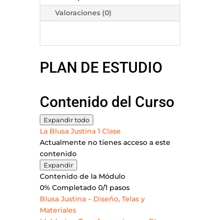
Valoraciones (0)
PLAN DE ESTUDIO
Contenido del Curso
Módulos
Expandir todo
La Blusa Justina
1 Clase
Actualmente no tienes acceso a este
contenido
La
Expandir
Blusa
Contenido de la Módulo
Justina
0% Completado
0/1 pasos
Blusa Justina – Diseño, Telas y
Materiales