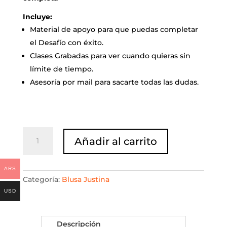
Incluye:
Material de apoyo para que puedas completar
el Desafío con éxito.
Clases Grabadas para ver cuando quieras sin
límite de tiempo.
Asesoría por mail para sacarte todas las dudas.
La
Añadir al carrito
Blusa
Justina
cantidad
ARS
Categoría:
Blusa Justina
USD
Descripción