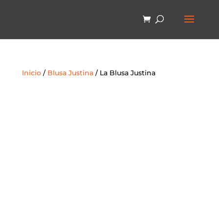
Inicio
/
Blusa Justina
/ La Blusa Justina