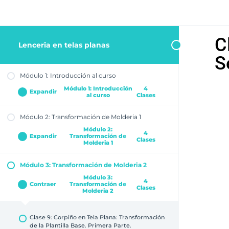
C
Lenceria en telas planas
S
Módulo 1: Introducción al curso
Módulo 1: Introducción
4
Expandir
al curso
Clases
Módulo 2: Transformación de Molderia 1
Clase 1: Bienvenida!
Módulo 2:
4
Clase 2: Conociendo las Telas y Materiales
Expandir
Transformación de
Clases
Molderia 1
Clase 3: Tabla de Medidas
Clase 4: Base de Corpiño y Braga
Módulo 3: Transformación de Molderia 2
Clase 5: Trazado del Molde de la Braga
Fruncida
Módulo 3:
4
Contraer
Transformación de
Clases
Molderia 2
Clase 6: Técnica de Corte y Armado
Clase 7: Confección de la Braga Fruncida
Método 1
Clase 9: Corpiño en Tela Plana: Transformación
de la Plantilla Base. Primera Parte.
Clase 8: Confección de la Braga Fruncida