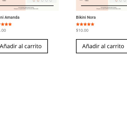
ini Amanda
Bikini Nora
.00
$
10.00
rado
Valorado
con
5.00
5
de 5
Añadir al carrito
Añadir al carrito