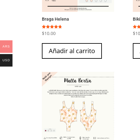
Braga Helena
Bik
$
10.00
$
10
Valorado
Valo
con
con
4.73
5.00
de 5
de 
ARS
Añadir al carrito
USD