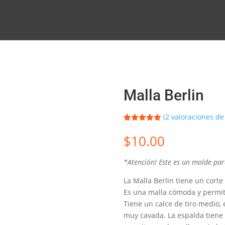
Malla Berlin
(
2
valoraciones de 
Valorado
2
con
5.00
de
$
10.00
5 en base
a
valoracione
*Atención! Este es un molde pa
s de
clientes
La Malla Berlin tiene un corte
Es una malla cómoda y permite
Tiene un calce de tiro medio,
muy cavada. La espalda tiene u