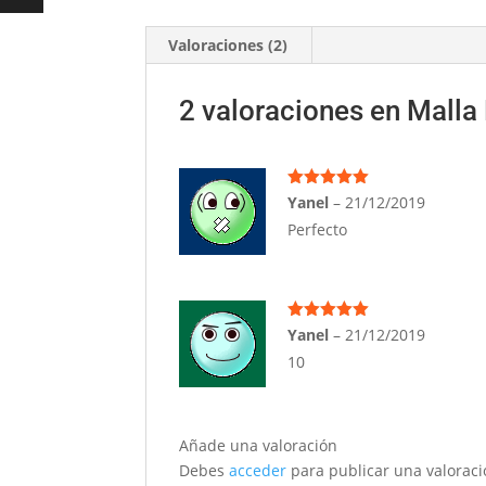
Valoraciones (2)
2 valoraciones en
Malla 
Valorado
Yanel
–
21/12/2019
con
5
de 5
Perfecto
Valorado
Yanel
–
21/12/2019
con
5
de 5
10
Añade una valoración
Debes
acceder
para publicar una valoraci