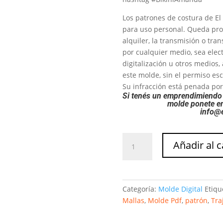
Los patrones de costura de El 
para uso personal. Queda prohi
alquiler, la transmisión o tra
por cualquier medio, sea elec
digitalización u otros medios,
este molde, sin el permiso esc
Su infracción está penada por 
Si tenés un emprendimiendo 
molde ponete en
info@e
Malla
Añadir al c
Berlin
cantidad
Categoría:
Molde Digital
Etiqu
Mallas
,
Molde Pdf
,
patrón
,
Tra