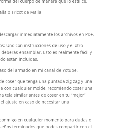
 forma del cuerpo de manera que lo estilice.
lla o Tricot de Malla
descargar inmediatamente los archivos en PDF.
os: Uno con instrucciones de uso y el otro
 deberás ensamblar. Esto es realmente fácil y
do están incluidas.
aso del armado en mi canal de Yotube.
de coser que tenga una puntada zig zag y una
 que con cualquier molde, recomiendo coser una
a tela similar antes de coser en tu “mejor”
y el ajuste en caso de necesitar una
o conmigo en cualquier momento para dudas o
iseños terminados que podes compartir con el