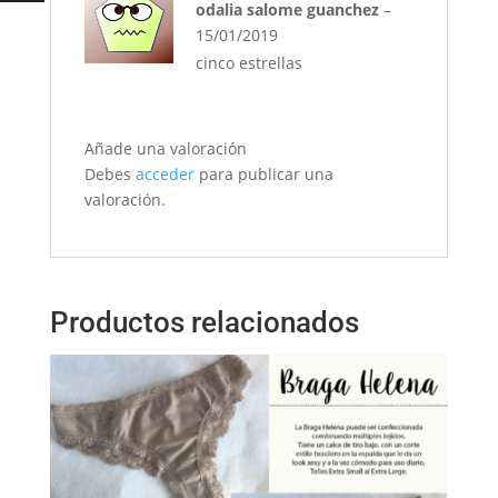
Valorado
odalia salome guanchez
–
con
5
de 5
15/01/2019
cinco estrellas
Añade una valoración
Debes
acceder
para publicar una
valoración.
Productos relacionados