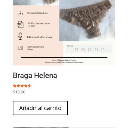
Braga Helena
$
10.00
Valorado
con
4.73
de 5
Añadir al carrito