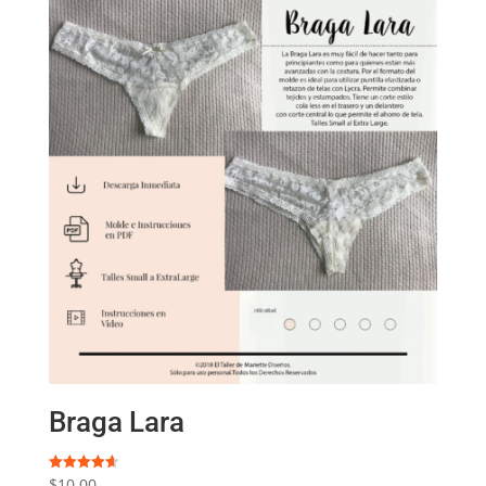
Braga Lara
$
10.00
Valorado