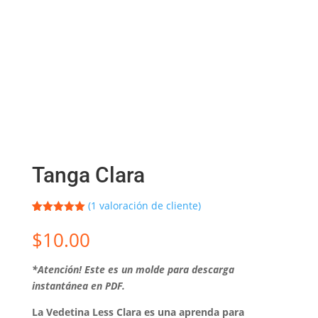
Tanga Clara
(
1
valoración de cliente)
Valorado
1
con
5.00
de
$
10.00
5 en base
a
valoración
de un
*Atención! Este es un molde para descarga
cliente
instantánea en PDF.
La Vedetina Less Clara es una aprenda para