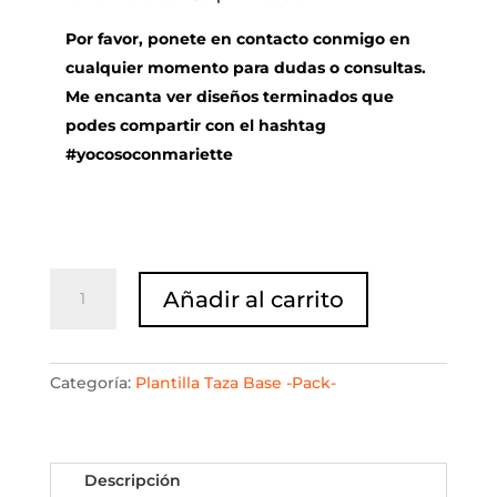
Por favor, ponete en contacto conmigo en
cualquier momento para dudas o consultas.
Me encanta ver diseños terminados que
podes compartir con el hashtag
#yocosoconmariette
Pack
Añadir al carrito
Plantillas
Taza
Base
de
Categoría:
Plantilla Taza Base -Pack-
Corpiño
+
Clase
Descripción
cantidad