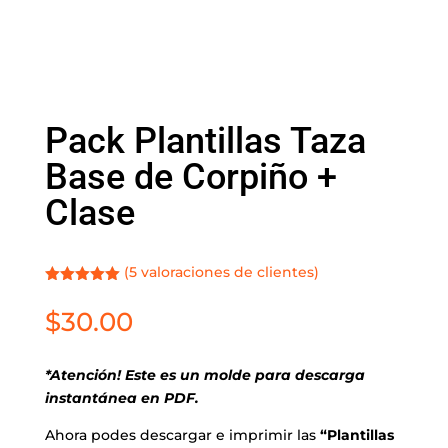
Pack Plantillas Taza
Base de Corpiño +
Clase
(
5
valoraciones de clientes)
Valorado
con
5.00
de
$
30.00
5 en base
a
valoracione
s de
*Atención! Este es un molde para descarga
clientes
instantánea en PDF.
Ahora podes descargar e imprimir las
“Plantillas