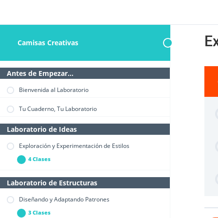
E
Camisas Creativas
Antes de Empezar...
Bienvenida al Laboratorio
Tu Cuaderno, Tu Laboratorio
Laboratorio de Ideas
Exploración y Experimentación de Estilos
4 Clases
Exploración
Expandir
y
Experimentación
de
Laboratorio de Estructuras
Exploración del Universo Creativo
Estilos
Diseñando y Adaptando Patrones
Fase 1: Inspiración y Referencias
3 Clases
Fase 2: Experimentación y Estilo Personal
Diseñando
Expandir