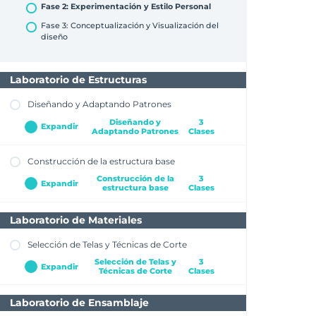
Fase 2: Experimentación y Estilo Personal
Fase 3: Conceptualización y Visualización del
diseño
Laboratorio de Estructuras
Diseñando y Adaptando Patrones
Diseñando y
3
Expandir
Adaptando Patrones
Clases
Construcción de la estructura base
Camisas: De la idea a la estructura
Construcción de la
3
Expandir
¿Cómo traducir nuestro diseño a un molde?
estructura base
Clases
El Molde Base
Laboratorio de Materiales
La Camisa Clásica
Selección de Telas y Técnicas de Corte
La Camisa Entallada
Selección de Telas y
3
La Camisa Oversize
Expandir
Técnicas de Corte
Clases
Laboratorio de Ensamblaje
Eligiendo la Tela Perfecta para tu Camisa