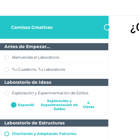
¿
Camisas Creativas
Antes de Empezar...
Bienvenida al Laboratorio
Tu Cuaderno, Tu Laboratorio
Laboratorio de Ideas
Exploración y Experimentación de Estilos
Exploración y
4
Expandir
Experimentación de
Clases
Estilos
Laboratorio de Estructuras
Exploración del Universo Creativo
Diseñando y Adaptando Patrones
Fase 1: Inspiración y Referencias