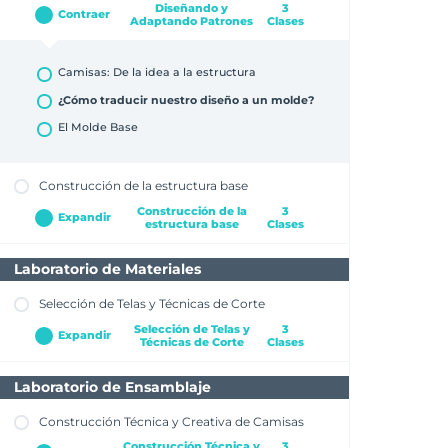
Diseñando y
3
Fase 2: Experimentación y Estilo Personal
Contraer
Adaptando Patrones
Clases
Fase 3: Conceptualización y Visualización del
diseño
Camisas: De la idea a la estructura
¿Cómo traducir nuestro diseño a un molde?
El Molde Base
Construcción de la estructura base
Construcción de la
3
Expandir
estructura base
Clases
Laboratorio de Materiales
La Camisa Clásica
Selección de Telas y Técnicas de Corte
La Camisa Entallada
Selección de Telas y
3
La Camisa Oversize
Expandir
Técnicas de Corte
Clases
Laboratorio de Ensamblaje
Eligiendo la Tela Perfecta para tu Camisa
Construcción Técnica y Creativa de Camisas
Creando tu Muestrario de Telas para camisas
Construcción Técnica y
3