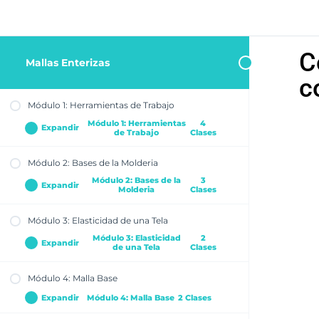
C
Mallas Enterizas
c
Módulo 1: Herramientas de Trabajo
Módulo 1: Herramientas
4
Expandir
de Trabajo
Clases
Módulo 2: Bases de la Molderia
Materiales Necesarios para el Trazado de
Moldes
Módulo 2: Bases de la
3
Expandir
Molderia
Clases
Materiales para la costura, Tipos de elásticos
y Accesorios
Módulo 3: Elasticidad de una Tela
¿Cómo tomar las medidas para realizar
Tipos de Telas: ¿Cómo elegir la tela correcta
mallas personalizadas?
Módulo 3: Elasticidad
2
para tu malla?
Expandir
de una Tela
Clases
Tabla de Talles Industriales
Tamaño y Tipos de Puntadas
Cuerpo Base para Tejido de Punto
Módulo 4: Malla Base
Grados de Elasticidad:¿Cómo calcular el
porcentaje de elasticidad de una tela?
Expandir
Módulo 4: Malla Base
2 Clases
Reducción del Cuerpo Base para telas con