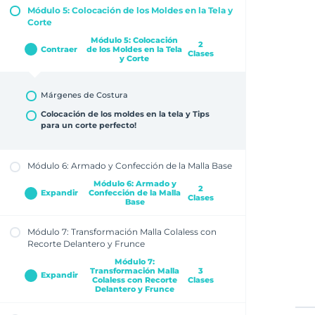
rebote según su elasticidad
Módulo 5: Colocación de los Moldes en la Tela y
Trazado de la Malla Entera: Trasero
Corte
Trazado de la Malla Entera: Delantero
Módulo 5: Colocación
2
Contraer
de los Moldes en la Tela
Clases
y Corte
Márgenes de Costura
Colocación de los moldes en la tela y Tips
para un corte perfecto!
Módulo 6: Armado y Confección de la Malla Base
Módulo 6: Armado y
2
Expandir
Confección de la Malla
Clases
Base
Módulo 7: Transformación Malla Colaless con
Elastizado y Terminaciones
Recorte Delantero y Frunce
Armado y Confección
Módulo 7:
Transformación Malla
3
Expandir
Colaless con Recorte
Clases
Delantero y Frunce