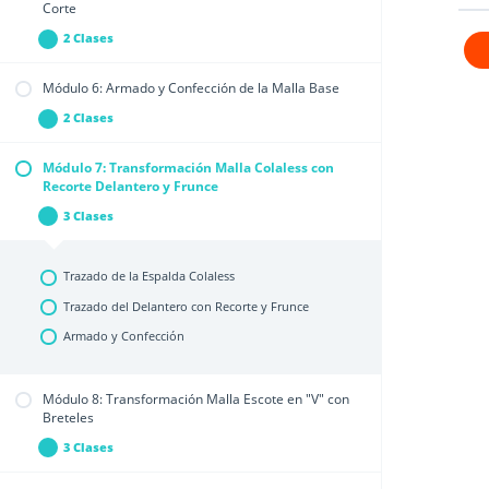
Trazado de la Malla Entera: Trasero
Corte
Trazado de la Malla Entera: Delantero
2 Clases
Módulo
Expandir
5:
Colocación
Módulo 6: Armado y Confección de la Malla Base
de
Márgenes de Costura
los
Moldes
2 Clases
Módulo
Expandir
Colocación de los moldes en la tela y Tips para un
en
6:
la
corte perfecto!
Armado
Tela
Módulo 7: Transformación Malla Colaless con
y
y
Elastizado y Terminaciones
Confección
Recorte Delantero y Frunce
Corte
de
Armado y Confección
la
3 Clases
Módulo
Contraer
Malla
7:
Base
Transformación
Malla
Trazado de la Espalda Colaless
Colaless
con
Trazado del Delantero con Recorte y Frunce
Recorte
Delantero
y
Armado y Confección
Frunce
Módulo 8: Transformación Malla Escote en "V" con
Breteles
3 Clases
Módulo
Expandir
8:
Transformación